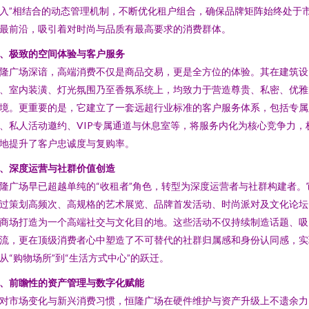
入”相结合的动态管理机制，不断优化租户组合，确保品牌矩阵始终处于
最前沿，吸引着对时尚与品质有最高要求的消费群体。
、极致的空间体验与客户服务
隆广场深谙，高端消费不仅是商品交易，更是全方位的体验。其在建筑设
、室内装潢、灯光氛围乃至香氛系统上，均致力于营造尊贵、私密、优雅
境。更重要的是，它建立了一套远超行业标准的客户服务体系，包括专属
、私人活动邀约、VIP专属通道与休息室等，将服务内化为核心竞争力，
地提升了客户忠诚度与复购率。
、深度运营与社群价值创造
隆广场早已超越单纯的“收租者”角色，转型为深度运营者与社群构建者。
过策划高频次、高规格的艺术展览、品牌首发活动、时尚派对及文化论坛
商场打造为一个高端社交与文化目的地。这些活动不仅持续制造话题、吸
流，更在顶级消费者心中塑造了不可替代的社群归属感和身份认同感，实
从“购物场所”到“生活方式中心”的跃迁。
、前瞻性的资产管理与数字化赋能
对市场变化与新兴消费习惯，恒隆广场在硬件维护与资产升级上不遗余力