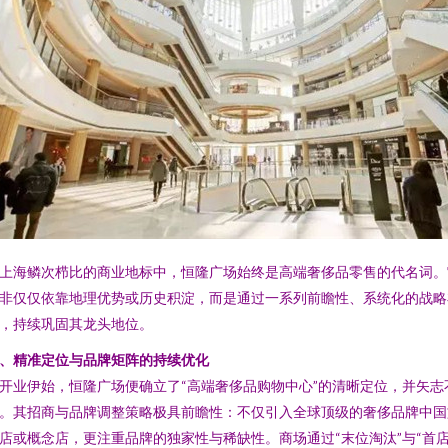
上海鳞次栉比的商业地标中，恒隆广场始终是高端奢侈品零售的代名词。
非仅仅依靠地理优势或历史积淀，而是通过一系列前瞻性、系统化的战略
，持续巩固其龙头地位。
、精准定位与品牌矩阵的持续优化
开业伊始，恒隆广场便确立了“高端奢侈品购物中心”的清晰定位，并矢志
。其招商与品牌调整策略极具前瞻性：不仅引入全球顶级的奢侈品牌中国
店或概念店，更注重品牌的独家性与稀缺性。商场通过“末位淘汰”与“首