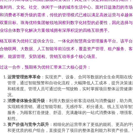
集时尚、文化、社交、休闲于一体的城市生活中心。面对日益激烈的市场
和消费者不断升级的需求，传统的管理模式已难以满足高效运营与卓越体
双重目标。珠海优特集团敏锐地洞察到数字化转型的必要性，因此选择与
业综合体数字化解决方案领域拥有深厚积淀的四格互联携手。
格互联将为优特汇提供全方位、一体化的智慧商业管理服务平台。该平台
合物联网、大数据、人工智能等前沿技术，覆盖资产管理、租户服务、客
析、能源管理、安防巡检、营销互动等多个核心场景。
过这一合作，预期将为优特汇带来三大核心提升：
运营管理效率革命
：实现资产、设备、合同等数据的全生命周期在线
管理，通过智能预警和自动化流程，大幅降低人工成本，提升决策速
和精准度。管理人员可通过统一驾驶舱，实时掌握项目整体运营健康
况。
消费者体验全面升级
：利用大数据分析客流动线与消费偏好，助力商
实现精准营销。通过智能导航、无感停车、积分通兑、线上互动等智
服务，为顾客打造便捷、舒适、充满趣味的一站式消费体验，增强客
粘性。
资产价值与竞争力跃升
：精细化的运营带来了更低的能耗、更高的坪
和更优质的租户组合，直接提升了项目的整体盈利能力和资产价值。