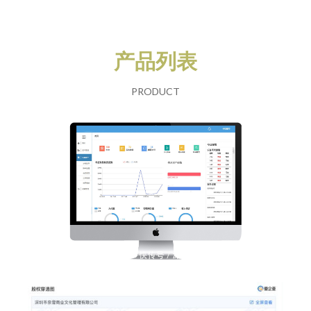
产品列表
PRODUCT