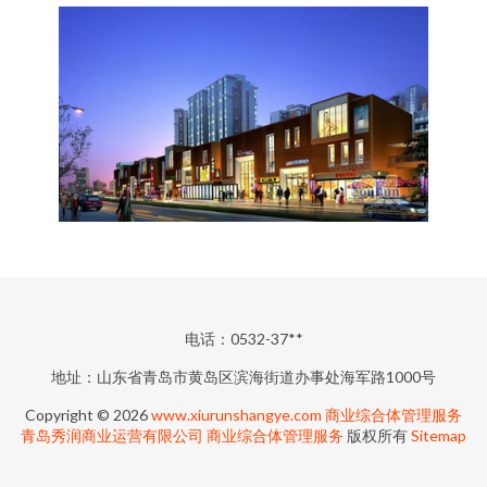
电话：0532-37**
地址：山东省青岛市黄岛区滨海街道办事处海军路1000号
Copyright © 2026
www.xiurunshangye.com
商业综合体管理服务
青岛秀润商业运营有限公司
商业综合体管理服务
版权所有
Sitemap