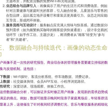
主题布景，并配置流畅的免费Wi-Fi和充电设施。
业态组合与品牌引入
：画像揭示了用户的生活方式和消费场景。例如
针对注重健康与家庭时光的客群，引入融合轻食、儿童游乐与零售的
合型品牌，远比孤立地开设餐厅和童装店更具吸引力。业态之间应能
互导流，形成闭环体验。
服务流程与互动设计
：服务触点应充满人情味与惊喜感。通过数据分
预判需求（如为频繁购买咖啡的顾客提供快速通道），设计非交易的
动环节（如手作工坊、主题沙龙），将消费者从“顾客”转变为“参与
者”和“共建者”。
三、 数据融合与持续迭代：画像的动态生命
力
户画像不是一次性的研究报告。商业综合体的管理服务需要建立持续的数
集与反馈机制。这包括：
下数据
：Wi-Fi探针、客流分析系统、停车场数据、消费记录。
上数据
：社交媒体舆情、会员APP互动、小程序浏览路径。
性研究
：深度访谈、现场观察、体验工作坊。
这些数据融合分析，可以验证并实时修正用户画像，发现新的需求趋势或
满足的痛点。例如，数据可能显示晚间时段亲子家庭离场后，年轻客群活
显著上升，这便催生了针对夜间经济调整灯光、音乐与餐饮服务的精细化