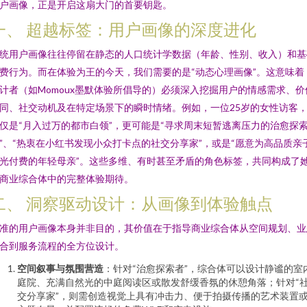
户画像，正是开启这扇大门的首要钥匙。
一、 超越标签：用户画像的深度进化
统用户画像往往停留在静态的人口统计学数据（年龄、性别、收入）和基
费行为。而在体验为王的今天，我们需要的是“动态心理画像”。这意味着
计者（如Momoux墨默体验所倡导的）必须深入挖掘用户的情感需求、价
同、社交动机及在特定场景下的瞬时情绪。例如，一位25岁的女性访客
仅是“月入过万的都市白领”，更可能是“寻求周末短暂逃离压力的治愈探
”、“热衷在小红书发现小众打卡点的社交分享家”，或是“愿意为高品质亲
光付费的年轻母亲”。这些多维、有时甚至矛盾的角色标签，共同构成了
商业综合体中的完整体验期待。
二、 洞察驱动设计：从画像到体验触点
准的用户画像本身并非目的，其价值在于指导商业综合体从空间规划、业
合到服务流程的全方位设计。
空间叙事与氛围营造
：针对“治愈探索者”，综合体可以设计静谧的室
庭院、充满自然光的中庭阅读区或散发舒缓香氛的休憩角落；针对“
交分享家”，则需创造视觉上具有冲击力、便于拍摄传播的艺术装置