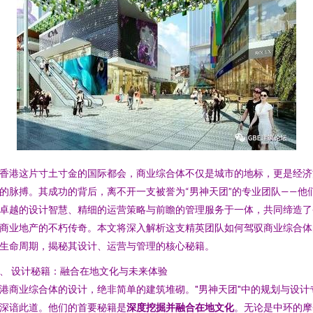
香港这片寸土寸金的国际都会，商业综合体不仅是城市的地标，更是经济
的脉搏。其成功的背后，离不开一支被誉为“男神天团”的专业团队——他
卓越的设计智慧、精细的运营策略与前瞻的管理服务于一体，共同缔造了
商业地产的不朽传奇。本文将深入解析这支精英团队如何驾驭商业综合体
生命周期，揭秘其设计、运营与管理的核心秘籍。
、 设计秘籍：融合在地文化与未来体验
港商业综合体的设计，绝非简单的建筑堆砌。"男神天团"中的规划与设计
深谙此道。他们的首要秘籍是
深度挖掘并融合在地文化
。无论是中环的摩