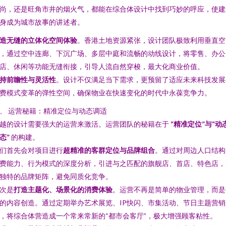
尚，还是旺角市井的烟火气，都能在综合体设计中找到巧妙的呼应，使建
身成为城市故事的讲述者。
造无缝的立体化空间体验
。香港土地资源紧张，设计团队极致利用垂直空
，通过空中连廊、下沉广场、多层中庭和流畅的动线设计，将零售、办公
店、休闲等功能无缝衔接，引导人流自然穿梭，最大化商业价值。
持前瞻性与灵活性
。设计不仅满足当下需求，更预留了适应未来科技发展
费模式变革的弹性空间，确保物业在快速变化的时代中永葆竞争力。
、 运营秘籍：精准定位与动态调适
越的设计需要强大的运营来激活。运营团队的秘籍在于
“精准定位”与“动
态”
的构建。
们首先会对项目进行
超精准的客群定位与品牌组合
。通过对周边人口结构
费能力、行为模式的深度分析，引进与之匹配的旗舰店、首店、特色店，
独特的品牌矩阵，避免同质化竞争。
次是
打造主题化、场景化的消费体验
。运营不再是简单的物业管理，而是
的内容创造。通过定期举办艺术展览、IP快闪、市集活动、节日主题营销
，将综合体营造成一个常来常新的“都市会客厅”，极大增强顾客粘性。