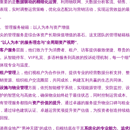
重要的是
数据驱动的精细化运营
。利用物联网、大数据分析客流、销售、
表现，实时调整运营策略，优化业态配比与营销活动，实现运营效益的最
。
、 管理服务秘籍：以人为本与资产增值
尖的管理服务是综合体资产长期保值增值的基石。这支团队的管理秘籍核
是
“以人为本”的服务理念与“全周期资产视野”
。
客户服务
层面，他们致力于为消费者、租户、访客提供极致便捷、尊贵的
。从智能停车、VIP礼宾、多语种服务到高效的投诉处理机制，每一个细
体现专业与温度。
租户管理
上，他们视租户为合作伙伴。提供专业的经营数据分析支持、整
销资源、组织租户交流圈层，共同成长，构建互利共赢的生态共同体。
设施与物业管理
方面，依托智能楼宇系统，实现能源管理、安防监控、设
护的智慧化与高效化，确保物业始终处于最佳状态，同时控制运营成本。
有管理服务都指向
资产价值的提升
。通过卓越的服务提升物业口碑与租金
，通过绿色建筑认证、卓越运营奖项提升资产估值，为投资者创造持续稳
回报。
港商业地产“男神天团”的成功，归根结底在于其
系统化的专业能力、追求